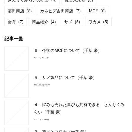
藤田商店
(
2
)
カネヒデ吉田商店
(
7
)
MCF
(
6
)
食育
(
7
)
商品紹介
(
4
)
サメ
(
5
)
ワカメ
(
5
)
記事一覧
６．今後のMCFについて（千葉 豪）
2021.09.25 11:37
５．サメ製品について（千葉 豪）
2021.09.19 00:17
４．悩みも売れた喜びも共有できる、さんりくみ
らい（千葉 豪）
2021.09.11 00:39
３．震災とコロナ（千葉 豪）