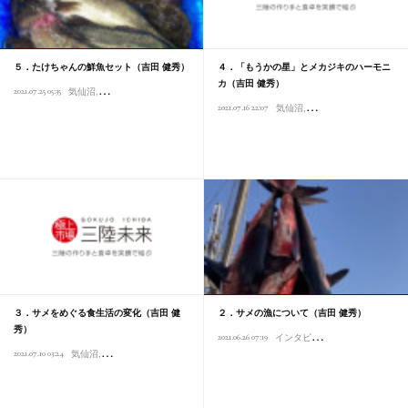
５．たけちゃんの鮮魚セット（吉田 健秀）
４．「もうかの星」とメカジキのハーモニ
カ（吉田 健秀）
2021.07.25 05:35
気仙沼
東北プロボノプロジェクト
インタビュー
カネヒデ吉田商店
商品紹介
2021.07.16 22:07
気仙沼
東北プロボノプロジェ
３．サメをめぐる食生活の変化（吉田 健
２．サメの漁について（吉田 健秀）
秀）
イ
ンタビュー
2021.06.26 07:19
東北プロボノプロ
2021.07.10 03:24
気仙沼
東北プロボノプロジェクト
インタビュー
カネヒデ吉田商店
サメ