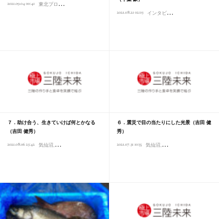
東
北プロボノプロジェクト
2021.09.04 00:41
気仙沼
インタビュー
生産加工
MCF
イ
ンタビュー
2021.08.21 02:03
気仙沼
東北プロ
７．助け合う、生きていけば何とかなる
６．震災で目の当たりにした光景（吉田 健
（吉田 健秀）
秀）
2021.08.06 23:42
2021.07.31 10:55
気仙沼
東北プロボノプロジェクト
インタビュー
気仙沼
カネヒデ吉田商店
東北プロボノプロジェク