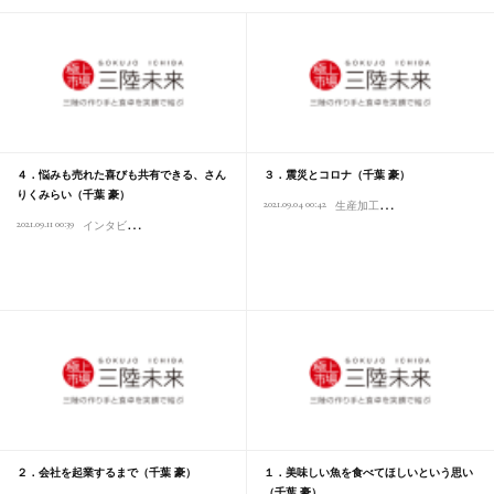
４．悩みも売れた喜びも共有できる、さん
３．震災とコロナ（千葉 豪）
りくみらい（千葉 豪）
生
産加工
2021.09.04 00:42
インタビュー
東北プ
イ
ンタビュー
2021.09.11 00:39
東北プロボノプロジェクト
気仙沼
さんりくみらいの歴史
経営未
２．会社を起業するまで（千葉 豪）
１．美味しい魚を食べてほしいという思い
（千葉 豪）