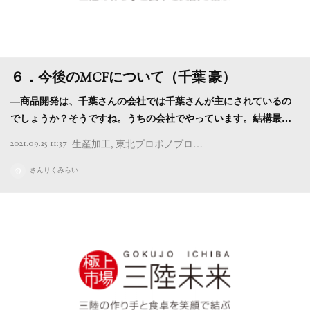
６．今後のMCFについて（千葉 豪）
―商品開発は、千葉さんの会社では千葉さんが主にされているの
でしょうか？そうですね。うちの会社でやっています。結構最…
2021.09.25 11:37
生産加工
東北プロボノプロジェクト
インタビュー
M
さんりくみらい