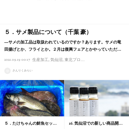
５．サメ製品について（千葉 豪）
―サメの加工品は取扱われているのですか？あります。サメの竜
田揚げとか、フライとか。２月は復興フェアとかやっていただ…
2021.09.19 00:17
生産加工
気仙沼
東北プロボノプロジェクト
インタ
さんりくみらい
５．たけちゃんの鮮魚セッ…
16. 気仙沼での新しい商品開…