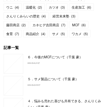
ウニ
(
4
)
温暖化
(
2
)
カツオ
(
3
)
生産加工
(
6
)
さんりくみらいの歴史
(
4
)
経営未来塾
(
3
)
藤田商店
(
2
)
カネヒデ吉田商店
(
7
)
MCF
(
6
)
食育
(
7
)
商品紹介
(
4
)
サメ
(
5
)
ワカメ
(
5
)
記事一覧
６．今後のMCFについて（千葉 豪）
2021.09.25 11:37
５．サメ製品について（千葉 豪）
2021.09.19 00:17
４．悩みも売れた喜びも共有できる、さんりくみ
らい（千葉 豪）