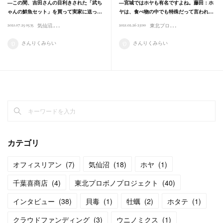
―この間、吉田さんの目利きされた「武ち
―宮城ではホヤも有名ですよね。藤田：ホ
ゃんの鮮魚セット」を買って実家に送っ…
ヤは、食べ物の中でも特殊だって言われ…
東
北プロボノプロジェクト
2021.07.25 05:35
2021.02.26 23:00
気仙沼
東北プロボノプロジェクト
インタビュー
カネヒデ吉田商店
商品紹介
イン
さんりくみらい
さんりくみらい
カテゴリ
オフィスリアン
(
7
)
気仙沼
(
18
)
ホヤ
(
1
)
千葉喜商店
(
4
)
東北プロボノプロジェクト
(
40
)
インタビュー
(
38
)
貝毒
(
1
)
牡蠣
(
2
)
ホタテ
(
1
)
クラウドファンディング
(
3
)
ウニノミクス
(
1
)