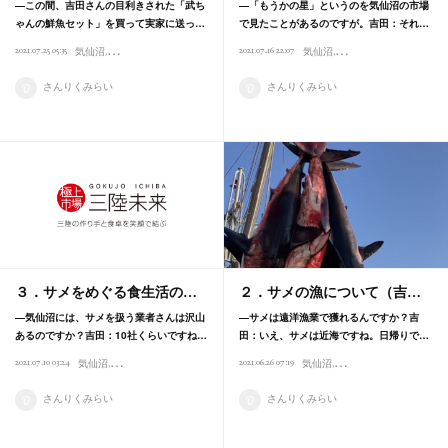
―この間、吉田さんの目利きされた「武ち
―「もうかの星」というのを気仙沼の市場
ゃんの鮮魚セット」を買って実家に送っ…
で見たことがあるのですが。吉田：それ…
2021.07.25 05:35
2021.07.16 22:07
気仙沼
インタビュー
東北プロボノプロジェクト
カネヒデ吉田商店
気仙沼
インタビュー
商品紹介
東北プロ
さんりくみらい
さんりくみらい
３．サメをめぐる食生活の…
２．サメの漁について（吉…
―気仙沼には、サメを扱う業者さんは沢山
―サメは遠洋漁業で獲れるんですか？吉
あるのですか？吉田：10社くらいですね…
田：いえ、サメは近海ですね。日帰りで…
2021.07.10 03:24
2021.06.26 07:19
気仙沼
東北プロボノプロジェクト
インタビュー
気仙沼
カネヒデ吉田商店
東北プロボノプロジェク
サメ
さんりくみらい
さんりくみらい