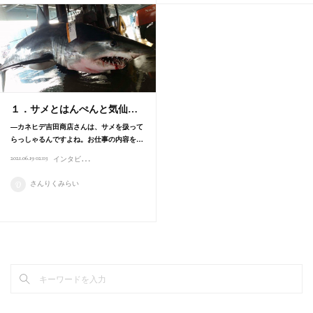
１．サメとはんぺんと気仙…
―カネヒデ吉田商店さんは、サメを扱って
らっしゃるんですよね。お仕事の内容を…
イ
ンタビュー
2021.06.19 02:03
気仙沼
東北プロボノプロジェクト
カネヒデ吉田商店
食育
サメ
さんりくみらい