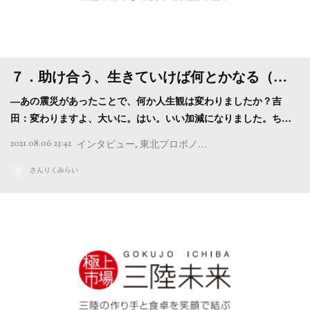
７．助け合う、生きていけば何とかなる（…
―あの震災があったことで、何か人生観は変わりましたか？吉
田：変わりますよ、大いに。はい。いい加減になりました。ち…
2021.08.06 23:42
インタビュー
東北プロボノプロジェクト
気仙沼
カ
さんりくみらい