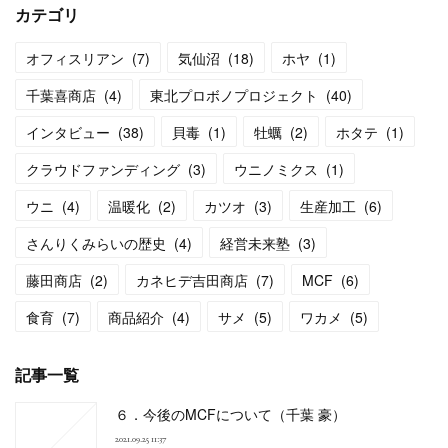
カテゴリ
オフィスリアン
(
7
)
気仙沼
(
18
)
ホヤ
(
1
)
千葉喜商店
(
4
)
東北プロボノプロジェクト
(
40
)
インタビュー
(
38
)
貝毒
(
1
)
牡蠣
(
2
)
ホタテ
(
1
)
クラウドファンディング
(
3
)
ウニノミクス
(
1
)
ウニ
(
4
)
温暖化
(
2
)
カツオ
(
3
)
生産加工
(
6
)
さんりくみらいの歴史
(
4
)
経営未来塾
(
3
)
藤田商店
(
2
)
カネヒデ吉田商店
(
7
)
MCF
(
6
)
食育
(
7
)
商品紹介
(
4
)
サメ
(
5
)
ワカメ
(
5
)
記事一覧
６．今後のMCFについて（千葉 豪）
2021.09.25 11:37