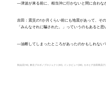
―津波が来る前に、相当沖に行かないと間に合わな
吉田：震災の1か月くらい前にも地震があって、そ
「みんなそれに騙された。」っていうのもあると思
―油断してしまったところがあったのかもしれない
気仙沼
(
18
)
東北プロボノプロジェクト
(
40
)
インタビュー
(
38
)
カネヒデ吉田商店
(
7
)