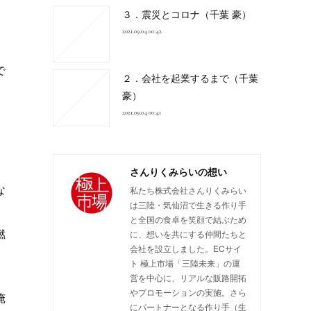
３．震災とコロナ（千葉 豪）
2021.09.04 00:42
で
２．会社を起業するまで（千葉
豪）
2021.09.04 00:41
さんりくみらいの想い
な
私たち株式会社さんりくみらい
は三陸・気仙沼で生きる作り手
と全国の食卓を笑顔で結ぶため
燃
に、想いを共にする仲間たちと
会社を設立しました。ECサイ
ト 極上市場「三陸未来」の運
。
営を中心に、リアルな販路開拓
やプロモーションの実施。さら
俺
にパートナーとなる作り手（生