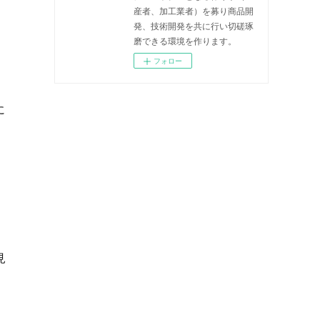
産者、加工業者）を募り商品開
発、技術開発を共に行い切磋琢
磨できる環境を作ります。
フォロー
に
見