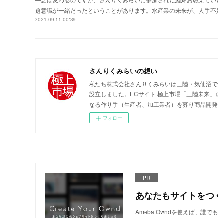
題意識が一緒だったということがあります。水産業の未来が、人手不
2021.09.11 00:39
さんりくみらいの想い
私たち株式会社さんりくみらいは三陸・気仙沼で
設立しました。ECサイト 極上市場「三陸未来
なる作り手（生産者、加工業者）を募り商品開発
フォロー
PR
あなたもサイトをつ
Ameba Owndを使えば、