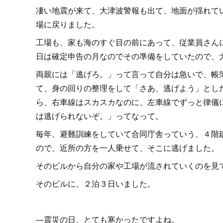
凄い地震が来て、大津波警報も出て、地面が揺れて
場に戻りました。
工場も、家も海のすぐ目の前にあって、従業員さんに
日は確定申告の月なのでその準備をしていたので、
両親には「逃げろ。」って言って自分は急いで、帳
て、身の回りの整理をして「さあ、逃げよう」とし
ら、右車線はスカスカなのに、左車線でずっと律儀
は逃げられないぞ。」ってなって。
毎年、避難訓練をしていて合同庁舎っていう、４階
ので、近所の方を一人乗せて、そこに逃げました。
そのビルから自分の家や工場が流されていくのを見
そのビルに、２泊３日いました。
―震災の日、とても寒かったですよね。