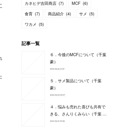
カネヒデ吉田商店
(
7
)
MCF
(
6
)
工
食育
(
7
)
商品紹介
(
4
)
サメ
(
5
)
1
ワカメ
(
5
)
記事一覧
６．今後のMCFについて（千葉
れ
豪）
2021.09.25 11:37
た
５．サメ製品について（千葉
豪）
2021.09.19 00:17
４．悩みも売れた喜びも共有で
きる、さんりくみらい（千葉 …
2021.09.11 00:39