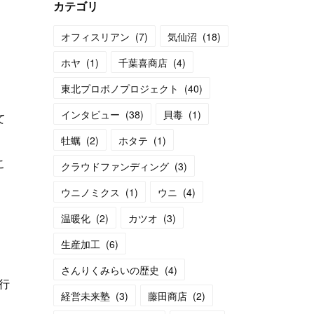
カテゴリ
オフィスリアン
(
7
)
気仙沼
(
18
)
ホヤ
(
1
)
千葉喜商店
(
4
)
東北プロボノプロジェクト
(
40
)
インタビュー
(
38
)
貝毒
(
1
)
て
牡蠣
(
2
)
ホタテ
(
1
)
こ
クラウドファンディング
(
3
)
ウニノミクス
(
1
)
ウニ
(
4
)
温暖化
(
2
)
カツオ
(
3
)
生産加工
(
6
)
さんりくみらいの歴史
(
4
)
行
経営未来塾
(
3
)
藤田商店
(
2
)