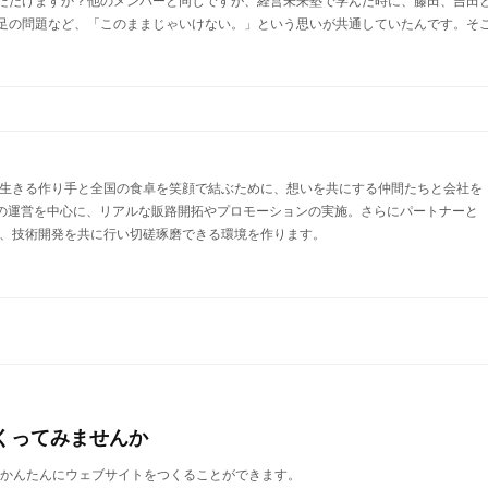
足の問題など、「このままじゃいけない。」という思いが共通していたんです。そ
生きる作り手と全国の食卓を笑顔で結ぶために、想いを共にする仲間たちと会社を
」の運営を中心に、リアルな販路開拓やプロモーションの実施。さらにパートナーと
、技術開発を共に行い切磋琢磨できる環境を作ります。
くってみませんか
誰でもかんたんにウェブサイトをつくることができます。