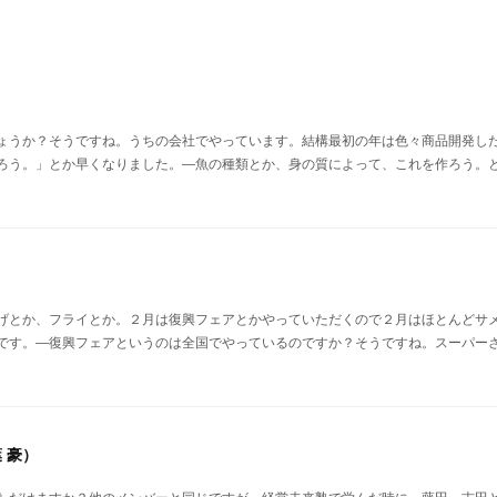
ょうか？そうですね。うちの会社でやっています。結構最初の年は色々商品開発し
ろう。」とか早くなりました。―魚の種類とか、身の質によって、これを作ろう。
げとか、フライとか。２月は復興フェアとかやっていただくので２月はほとんどサ
です。―復興フェアというのは全国でやっているのですか？そうですね。スーパー
 豪）
ただけますか？他のメンバーと同じですが、経営未来塾で学んだ時に、藤田、吉田